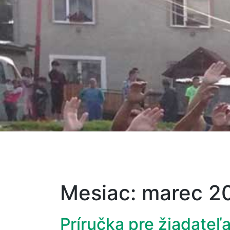
Mesiac:
marec 2
Príručka pre žiadateľa