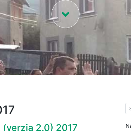
017
 (verzia 2.0) 2017
N