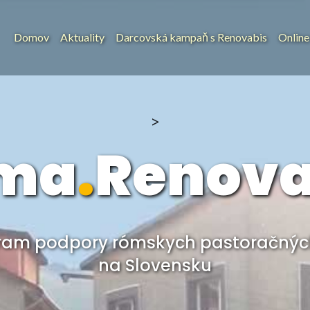
Domov
Aktuality
Darcovská kampaň s Renovabis
Online
>
ma
.
Renova
ram podpory rómskych pastoračných
na Slovensku