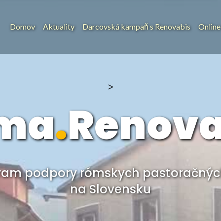
Domov
Aktuality
Darcovská kampaň s Renovabis
Online
>
ma
.
Renova
ram podpory rómskych pastoračných
na Slovensku