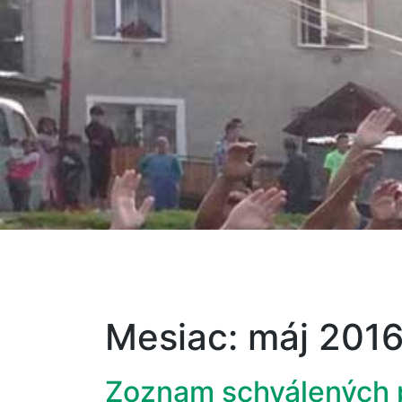
Mesiac:
máj 201
Zoznam schválených p