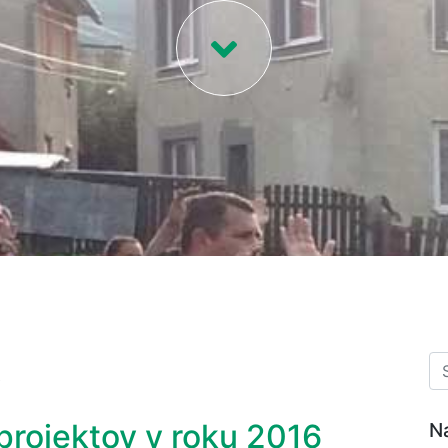
6
rojektov v roku 2016
N